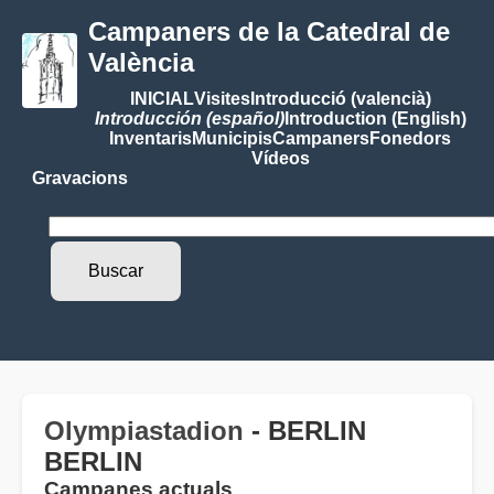
Campaners de la Catedral de
València
INICIAL
Visites
Introducció (valencià)
Introducción (español)
Introduction (English)
Inventaris
Municipis
Campaners
Fonedors
Vídeos
Gravacions
Olympiastadion
- BERLIN
BERLIN
Campanes actuals