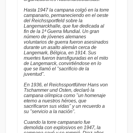
Hasta 1947 la campana colgó en la torre
campanario, permaneciendo en el oeste
del Reichssportfeld sobre la
Langemarckhalle, que fue dedicada al
fin de la 1ª Guerra Mundial. Un gran
número de jóvenes alemanes
voluntarios de guerra fueron asesinados
durante un asalto alemán cerca de
Langemark, Bélgica, en 1914. Sus
muertes fueron transfiguradas en el mito
de Langemarck, convirtiéndose en lo
que se llamó el "sacrificio de la
juventud".
En 1936, el Reichssportführer Hans von
Tschammer und Osten, declaró la
campana olímpica como "un homenaje
eterno a nuestros héroes, que
sacrificaron sus vidas" y un recuerdo a
su "servicio a la nación".
Cuando la torre campanario fue
demolida con explosivos en 1947, la
campana cayó y se rompió. Diez años