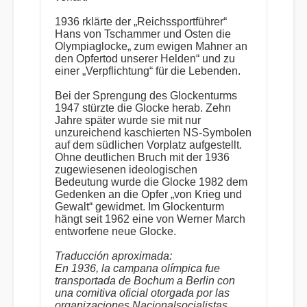
1936 rklärte der „Reichssportführer“
Hans von Tschammer und Osten die
Olympiaglocke„ zum ewigen Mahner an
den Opfertod unserer Helden“ und zu
einer „Verpflichtung“ für die Lebenden.
Bei der Sprengung des Glockenturms
1947 stürzte die Glocke herab. Zehn
Jahre später wurde sie mit nur
unzureichend kaschierten NS-Symbolen
auf dem südlichen Vorplatz aufgestellt.
Ohne deutlichen Bruch mit der 1936
zugewiesenen ideologischen
Bedeutung wurde die Glocke 1982 dem
Gedenken an die Opfer „von Krieg und
Gewalt“ gewidmet. Im Glockenturm
hängt seit 1962 eine von Werner March
entworfene neue Glocke.
Traducción aproximada:
En 1936, la campana olímpica fue
transportada de Bochum a Berlin con
una comitiva oficial otorgada por las
organizaciones Nacionalsocialistas.