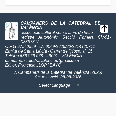
CAMPANERS DE LA CATEDRAL DE
VALÈNCIA
associació cultural sense ànim de lucre
registre Autonòmic Secció Primera CV-01-
038378-V
CIF G-97540959 - c/c 0049/2626/86/2814120711
Ermita de Santa Llúcia - Carrer de l'Hospital, 15
Telèfon 636 066 978 - 46001 - VALÈNCIA
campanerscatedralvalencia@gmail.com
Editor:
Francesc LLOP i BAYO
© Campaners de la Catedral de València (2026)
Actualització: 08-08-2026
Select Language
▼