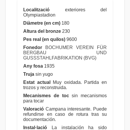
Localització
exteriores del
Olympiastadion
Diàmetre (en cm)
180
Altura del bronze
230
Pes real (en quilos)
9600
Fonedor
BOCHUMER VEREIN FÜR
BERGBAU UND
GUSSSTAHLFABRIKATION (BVG)
Any fosa
1935
Truja
sin yugo
Estat actual
Muy oxidada. Partida en
trozos y reconstruida.
Mecanismes de toc
sin mecanismos
para tocar
Valoració
Campana interesante. Puede
refundirse en caso de rotura tras su
documentación.
Instal·lació
La instalación ha sido