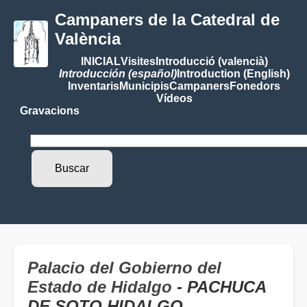
Campaners de la Catedral de
València
INICIAL
Visites
Introducció (valencià)
Introducción (español)
Introduction (English)
Inventaris
Municipis
Campaners
Fonedors
Vídeos
Gravacions
Palacio del Gobierno del
Estado de Hidalgo
- PACHUCA
DE SOTO HIDALGO