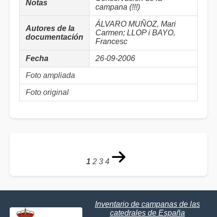
Notas
campana (!!!)
ÁLVARO MUÑOZ, Mari
Autores de la
Carmen; LLOP i BAYO,
documentación
Francesc
Fecha
26-09-2006
Foto ampliada
Foto original
1
2
3
4
Inventario de campanas de las
catedrales de España