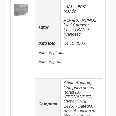
"BAL #
"
FRS
(cañón)
ÁLVARO MUÑOZ,
Mari Carmen;
autor
LLOP i BAYO,
Francesc
data foto
04-10-2006
Foto ampliada
Foto original
Santa Águeda,
Campana de las
horas (B)
(FERNÁNDEZ,
CRISTÓBAL -
Campana
1495) - Catedral
de la Asunción de
Nuestra Señora -