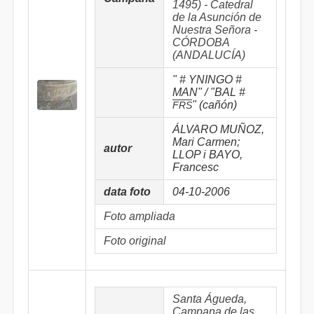
1495) - Catedral
de la Asunción de
Nuestra Señora -
CÓRDOBA
(ANDALUCÍA)
" # YNINGO #
MAN" / "BAL #
" (cañón)
FRS
ÁLVARO MUÑOZ,
Mari Carmen;
autor
LLOP i BAYO,
Francesc
data foto
04-10-2006
Foto ampliada
Foto original
Santa Águeda,
Campana de las