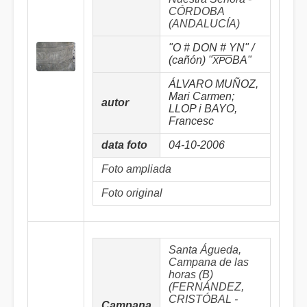
CÓRDOBA
(ANDALUCÍA)
"O # DON # YN" /
(cañón) "
BA"
XPO
ÁLVARO MUÑOZ,
Mari Carmen;
autor
LLOP i BAYO,
Francesc
data foto
04-10-2006
Foto ampliada
Foto original
Santa Águeda,
Campana de las
horas (B)
(FERNÁNDEZ,
CRISTÓBAL -
Campana