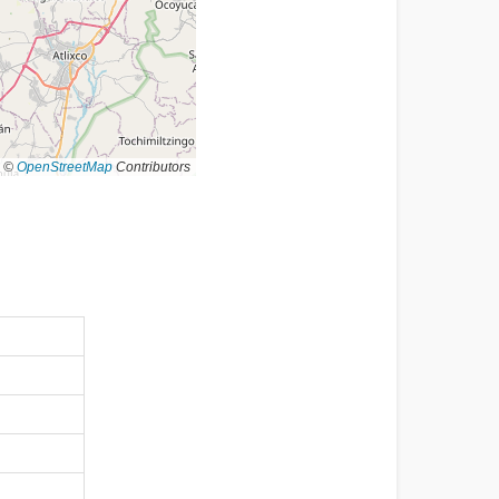
©
OpenStreetMap
Contributors