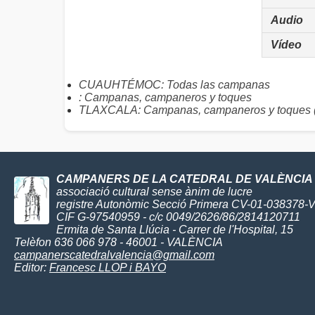
Audio
Vídeo
CUAUHTÉMOC: Todas las campanas
: Campanas, campaneros y toques
TLAXCALA: Campanas, campaneros y toques 
CAMPANERS DE LA CATEDRAL DE VALÈNCIA
associació cultural sense ànim de lucre
registre Autonòmic Secció Primera CV-01-038378-
CIF G-97540959 - c/c 0049/2626/86/2814120711
Ermita de Santa Llúcia - Carrer de l'Hospital, 15
Telèfon 636 066 978 - 46001 - VALÈNCIA
campanerscatedralvalencia@gmail.com
Editor:
Francesc LLOP i BAYO