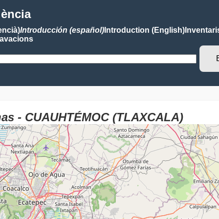
lència
encià)
Introducción (español)
Introduction (English)
Inventari
avacions
panas - CUAUHTÉMOC (TLAXCALA)