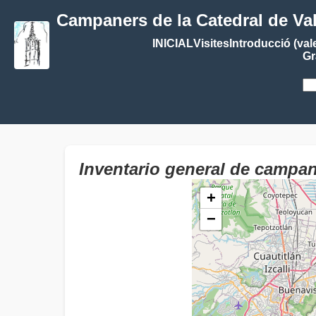
Campaners de la Catedral de Va
INICIAL
Visites
Introducció (val
Gr
Inventario general de cam
+
−