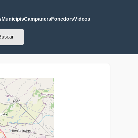
s
Municipis
Campaners
Fonedors
Vídeos