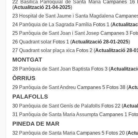
22
Basílica Parroquial de Santa Maria
Campanes 16 Fo
(
Actualització 21-04-2025
)
23
Hospital de Sant Jaume i Santa Magdalena
Campanes 
24
Parròquia de La Sagrada Família
Fotos 1 (
Actualitzac
25
Parròquia de Sant Joan i Sant Josep
Campanes 3 Foto
26
Quadrant solar
Fotos 1 (
Actualització 28-01-2025
)
27
Quadrant solar plaça xica
Fotos 2 (
Actualització 28-0
MONTGAT
28
Parròquia de Sant Joan Baptista
Fotos 3 (
Actualitzac
ÒRRIUS
29
Parròquia de Sant Andreu
Campanes 5 Fotos 38 (
Actu
PALAFOLLS
30
Parròquia de Sant Genís de Palafolls
Fotos 22 (
Actual
31
Parròquia de Santa Maria Assumpta
Campanes 1 Fotos
PINEDA DE MAR
32
Parròquia de Santa Maria
Campanes 5 Fotos 20 (
Actu