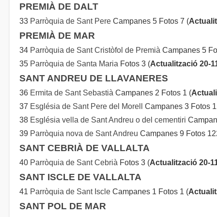
PREMIÀ DE DALT
33
Parròquia de Sant Pere
Campanes 5 Fotos 7 (
Actuali
PREMIÀ DE MAR
34
Parròquia de Sant Cristòfol de Premià
Campanes 5 Fot
35
Parròquia de Santa Maria
Fotos 3 (
Actualització 20-1
SANT ANDREU DE LLAVANERES
36
Ermita de Sant Sebastià
Campanes 2 Fotos 1 (
Actual
37
Església de Sant Pere del Morell
Campanes 3 Fotos 1
38
Església vella de Sant Andreu o del cementiri
Campane
39
Parròquia nova de Sant Andreu
Campanes 9 Fotos 122
SANT CEBRIÀ DE VALLALTA
40
Parròquia de Sant Cebrià
Fotos 3 (
Actualització 20-1
SANT ISCLE DE VALLALTA
41
Parròquia de Sant Iscle
Campanes 1 Fotos 1 (
Actuali
SANT POL DE MAR