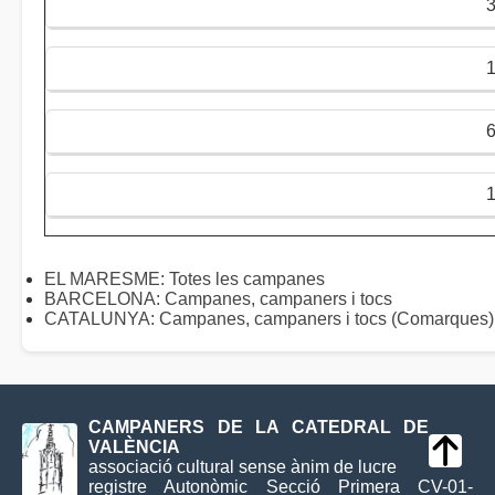
1
EL MARESME: Totes les campanes
BARCELONA: Campanes, campaners i tocs
CATALUNYA: Campanes, campaners i tocs (Comarques)
CAMPANERS DE LA CATEDRAL DE
VALÈNCIA
associació cultural sense ànim de lucre
registre Autonòmic Secció Primera CV-01-