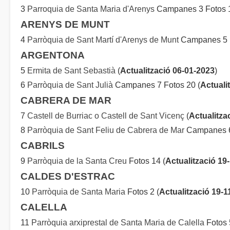
3
Parroquia de Santa Maria d'Arenys
Campanes 3 Fotos 1
ARENYS DE MUNT
4
Parròquia de Sant Martí d'Arenys de Munt
Campanes 5 F
ARGENTONA
5
Ermita de Sant Sebastià
(
Actualització 06-01-2023
)
6
Parròquia de Sant Julià
Campanes 7 Fotos 20 (
Actuali
CABRERA DE MAR
7
Castell de Burriac o Castell de Sant Vicenç
(
Actualitza
8
Parròquia de Sant Feliu de Cabrera de Mar
Campanes 6
CABRILS
9
Parròquia de la Santa Creu
Fotos 14 (
Actualització 19
CALDES D'ESTRAC
10
Parròquia de Santa Maria
Fotos 2 (
Actualització 19-1
CALELLA
11
Parròquia arxiprestal de Santa Maria de Calella
Fotos 