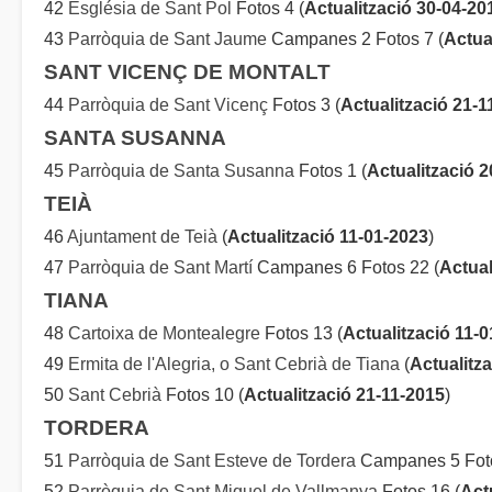
42
Església de Sant Pol
Fotos 4 (
Actualització 30-04-20
43
Parròquia de Sant Jaume
Campanes 2 Fotos 7 (
Actua
SANT VICENÇ DE MONTALT
44
Parròquia de Sant Vicenç
Fotos 3 (
Actualització 21-1
SANTA SUSANNA
45
Parròquia de Santa Susanna
Fotos 1 (
Actualització 
TEIÀ
46
Ajuntament de Teià
(
Actualització 11-01-2023
)
47
Parròquia de Sant Martí
Campanes 6 Fotos 22 (
Actual
TIANA
48
Cartoixa de Montealegre
Fotos 13 (
Actualització 11-
49
Ermita de l'Alegria, o Sant Cebrià de Tiana
(
Actualitz
50
Sant Cebrià
Fotos 10 (
Actualització 21-11-2015
)
TORDERA
51
Parròquia de Sant Esteve de Tordera
Campanes 5 Foto
52
Parròquia de Sant Miquel de Vallmanya
Fotos 16 (
Act