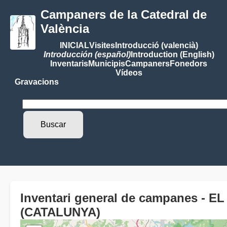
Campaners de la Catedral de
València
INICIAL
Visites
Introducció (valencià)
Introducción (español)
Introduction (English)
Inventaris
Municipis
Campaners
Fonedors
Vídeos
Gravacions
Inventari general de campanes -
(CATALUNYA)