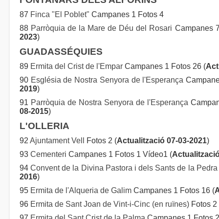
87
Finca "El Poblet"
Campanes 1 Fotos 4
88
Parròquia de la Mare de Déu del Rosari
Campanes 7 
2023
)
GUADASSÉQUIES
89
Ermita del Crist de l'Empar
Campanes 1 Fotos 26 (
Act
90
Església de Nostra Senyora de l'Esperança
Campanes 
2019
)
91
Parròquia de Nostra Senyora de l'Esperança
Campane
08-2015
)
L'OLLERIA
92
Ajuntament Vell
Fotos 2 (
Actualització 07-03-2021
)
93
Cementeri
Campanes 1 Fotos 1 Vídeo1 (
Actualitzaci
94
Convent de la Divina Pastora i dels Sants de la Pedra
2016
)
95
Ermita de l'Alqueria de Galim
Campanes 1 Fotos 16 (
A
96
Ermita de Sant Joan de Vint-i-Cinc (en ruïnes)
Fotos 2 
97
Ermita del Sant Crist de la Palma
Campanes 1 Fotos 2