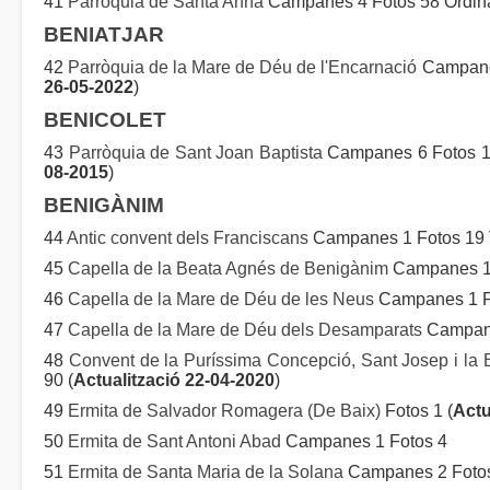
41
Parròquia de Santa Anna
Campanes 4 Fotos 58 Ordina
BENIATJAR
42
Parròquia de la Mare de Déu de l'Encarnació
Campanes
26-05-2022
)
BENICOLET
43
Parròquia de Sant Joan Baptista
Campanes 6 Fotos 13
08-2015
)
BENIGÀNIM
44
Antic convent dels Franciscans
Campanes 1 Fotos 19
45
Capella de la Beata Agnés de Benigànim
Campanes 1 
46
Capella de la Mare de Déu de les Neus
Campanes 1 F
47
Capella de la Mare de Déu dels Desamparats
Campane
48
Convent de la Puríssima Concepció, Sant Josep i la
90 (
Actualització 22-04-2020
)
49
Ermita de Salvador Romagera (De Baix)
Fotos 1 (
Actu
50
Ermita de Sant Antoni Abad
Campanes 1 Fotos 4
51
Ermita de Santa Maria de la Solana
Campanes 2 Fotos