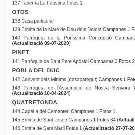
137
Taberna La Faustina
Fotos 1
OTOS
138
Casa particular
139
Ermita de la Mare de Déu dels Dolors
Campanes 1 Fo
140
Parròquia de la Puríssima Concepció
Campanes
(
Actualització 09-07-2020
)
PINET
141
Parròquia de Sant Pere Apòstol
Campanes 3 Fotos 24
POBLA DEL DUC
142
Convent dels Mínims (desaparegut)
Campanes 1 Fot
143
Parròquia de l'Assumpció de Nostra Senyora
C
(
Actualització 10-04-2024
)
QUATRETONDA
144
Capella del Cementeri
Campanes 1 Fotos 1
145
Ermita de Sant Josep
Campanes 1 Fotos 34 (
Actuali
146
Ermita de Sant Martí
Fotos 1 (
Actualització 27-07-2