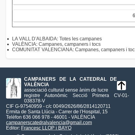
LA VALL D'ALBAIDA: Totes les campanes
VALÈNCIA: Campanes, campaners i tocs
COMUNITAT VALENCIANA: Campanes, campaners i toc
CAMPANERS DE LA CATEDRAL DE
VALÈNCIA
associació cultural sense ànim de lucre
registre Autonòmic Secció Primera CV-01-
038378-V
CIF G-97540959 - c/c 0049/2626/86/2814120711
Ermita de Santa Llúcia - Carrer de l'Hospital, 15
Telèfon 636 066 978 - 46001 - VALÈNCIA
campanerscatedralvalencia@gmail.com
Editor:
Francesc LLOP i BAYO