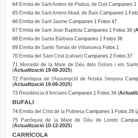
64
Ermita de Sant Antoni de Padua, de Dalt
Campanes 1 F
65
Ermita de Sant Antoni Abad, de Baix
Campanes 1 Fotos
66
Ermita de Sant Jaume
Campanes 1 Fotos 47
67
Ermita de Sant Joan Baptista
Campanes 1 Fotos 36 (
A
68
Ermita de Santa Bàrbara
Campanes 1 Fotos 36
69
Ermita de Santo Tomas de Villanueva
Fotos 1
70
Ermita del Sant Crist (calvari)
Campanes 2 Fotos 37
71
Monastir de la Mare de Déu dels Dolors i els Sant
(
Actualització 19-08-2025
)
72
Parròquia de l'Assumpció de Nostra Senyora
Campa
(
Actualització 19-08-2025
)
73
Residència d'Ancians
Campanes 1 Fotos 34 (
Actuali
BUFALI
74
Ermita del Crist de la Pobresa
Campanes 1 Fotos 28 (
75
Parròquia de la Mare de Déu de Loreto
Campane
(
Actualització 10-12-2025
)
CARRÍCOLA