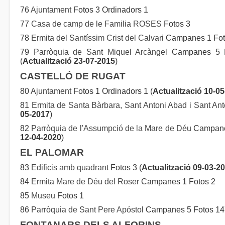
76
Ajuntament
Fotos 3 Ordinadors 1
77
Casa de camp de le Familia ROSES
Fotos 3
78
Ermita del Santíssim Crist del Calvari
Campanes 1 Foto
79
Parròquia de Sant Miquel Arcàngel
Campanes 5 Fo
(
Actualització 23-07-2015
)
CASTELLÓ DE RUGAT
80
Ajuntament
Fotos 1 Ordinadors 1 (
Actualització 10-0
81
Ermita de Santa Bàrbara, Sant Antoni Abad i Sant An
05-2017
)
82
Parròquia de l'Assumpció de la Mare de Déu
Campanes
12-04-2020
)
EL PALOMAR
83
Edificis amb quadrant
Fotos 3 (
Actualització 09-03-2
84
Ermita Mare de Déu del Roser
Campanes 1 Fotos 2
85
Museu
Fotos 1
86
Parròquia de Sant Pere Apóstol
Campanes 5 Fotos 147
FONTANARS DELS ALFORINS