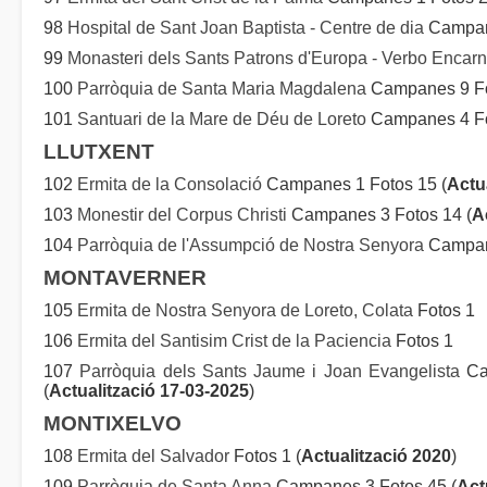
98
Hospital de Sant Joan Baptista - Centre de dia
Campane
99
Monasteri dels Sants Patrons d'Europa - Verbo Encar
100
Parròquia de Santa Maria Magdalena
Campanes 9 Fo
101
Santuari de la Mare de Déu de Loreto
Campanes 4 Fot
LLUTXENT
102
Ermita de la Consolació
Campanes 1 Fotos 15 (
Actu
103
Monestir del Corpus Christi
Campanes 3 Fotos 14 (
A
104
Parròquia de l'Assumpció de Nostra Senyora
Campane
MONTAVERNER
105
Ermita de Nostra Senyora de Loreto, Colata
Fotos 1
106
Ermita del Santisim Crist de la Paciencia
Fotos 1
107
Parròquia dels Sants Jaume i Joan Evangelista
Cam
(
Actualització 17-03-2025
)
MONTIXELVO
108
Ermita del Salvador
Fotos 1 (
Actualització 2020
)
109
Parròquia de Santa Anna
Campanes 3 Fotos 45 (
Act