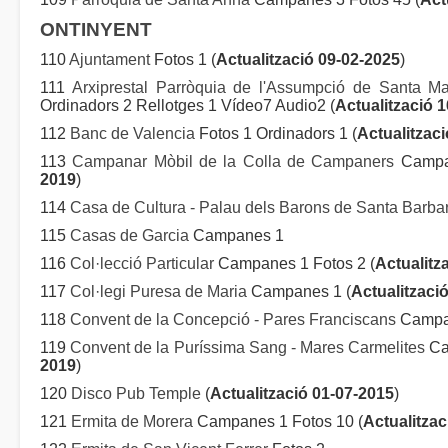
ONTINYENT
110
Ajuntament
Fotos 1 (
Actualització 09-02-2025
)
111
Arxiprestal Parròquia de l'Assumpció de Santa M
Ordinadors 2 Rellotges 1 Vídeo7 Audio2 (
Actualització 
112
Banc de Valencia
Fotos 1 Ordinadors 1 (
Actualitzac
113
Campanar Mòbil de la Colla de Campaners
Campan
2019
)
114
Casa de Cultura - Palau dels Barons de Santa Barba
115
Casas de Garcia
Campanes 1
116
Col·lecció Particular
Campanes 1 Fotos 2 (
Actualitz
117
Col·legi Puresa de Maria
Campanes 1 (
Actualitzaci
118
Convent de la Concepció - Pares Franciscans
Campan
119
Convent de la Puríssima Sang - Mares Carmelites
Ca
2019
)
120
Disco Pub Temple
(
Actualització 01-07-2015
)
121
Ermita de Morera
Campanes 1 Fotos 10 (
Actualitzac