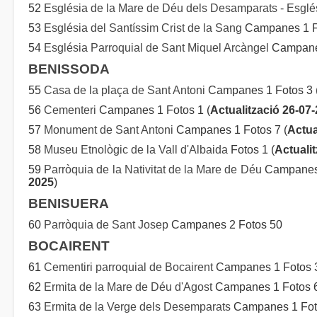
52
Església de la Mare de Déu dels Desamparats - Esglési
53
Església del Santíssim Crist de la Sang
Campanes 1 F
54
Església Parroquial de Sant Miquel Arcàngel
Campanes
BENISSODA
55
Casa de la plaça de Sant Antoni
Campanes 1 Fotos 3 
56
Cementeri
Campanes 1 Fotos 1 (
Actualització 26-07
57
Monument de Sant Antoni
Campanes 1 Fotos 7 (
Actua
58
Museu Etnològic de la Vall d'Albaida
Fotos 1 (
Actuali
59
Parròquia de la Nativitat de la Mare de Déu
Campanes 
2025
)
BENISUERA
60
Parròquia de Sant Josep
Campanes 2 Fotos 50
BOCAIRENT
61
Cementiri parroquial de Bocairent
Campanes 1 Fotos 3
62
Ermita de la Mare de Déu d'Agost
Campanes 1 Fotos 6
63
Ermita de la Verge dels Desemparats
Campanes 1 Fot