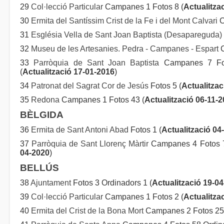
29
Col·lecció Particular
Campanes 1 Fotos 8 (
Actualitza
30
Ermita del Santíssim Crist de la Fe i del Mont Calvari
C
31
Església Vella de Sant Joan Baptista (Desapareguda)
32
Museu de les Artesanies. Pedra - Campanes - Espart
C
33
Parròquia de Sant Joan Baptista
Campanes 7 Fot
(
Actualització 17-01-2016
)
34
Patronat del Sagrat Cor de Jesús
Fotos 5 (
Actualitzac
35
Redona
Campanes 1 Fotos 43 (
Actualització 06-11-
BÈLGIDA
36
Ermita de Sant Antoni Abad
Fotos 1 (
Actualització 04
37
Parròquia de Sant Llorenç Màrtir
Campanes 4 Fotos 79
04-2020
)
BELLÚS
38
Ajuntament
Fotos 3 Ordinadors 1 (
Actualització 19-0
39
Col·lecció Particular
Campanes 1 Fotos 2 (
Actualitza
40
Ermita del Crist de la Bona Mort
Campanes 2 Fotos 25