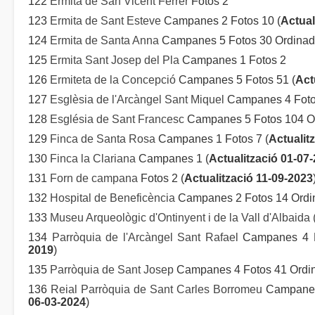
122
Ermita de San Vicent Ferrer
Fotos 2
123
Ermita de Sant Esteve
Campanes 2 Fotos 10 (
Actual
124
Ermita de Santa Anna
Campanes 5 Fotos 30 Ordinado
125
Ermita Sant Josep del Pla
Campanes 1 Fotos 2
126
Ermiteta de la Concepció
Campanes 5 Fotos 51 (
Act
127
Esglèsia de l'Arcàngel Sant Miquel
Campanes 4 Foto
128
Església de Sant Francesc
Campanes 5 Fotos 104 Or
129
Finca de Santa Rosa
Campanes 1 Fotos 7 (
Actualit
130
Finca la Clariana
Campanes 1 (
Actualització 01-07
131
Forn de campana
Fotos 2 (
Actualització 11-09-2023
132
Hospital de Beneficència
Campanes 2 Fotos 14 Ordin
133
Museu Arqueològic d'Ontinyent i de la Vall d'Albaid
134
Parròquia de l'Arcàngel Sant Rafael
Campanes 4 Fo
2019
)
135
Parròquia de Sant Josep
Campanes 4 Fotos 41 Ordin
136
Reial Parròquia de Sant Carles Borromeu
Campanes 
06-03-2024
)