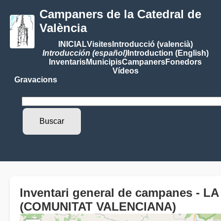
Campaners de la Catedral de
València
INICIAL
Visites
Introducció (valencià)
Introducción (español)
Introduction (English)
Inventaris
Municipis
Campaners
Fonedors
Vídeos
Gravacions
Inventari general de campanes - 
(COMUNITAT VALENCIANA)