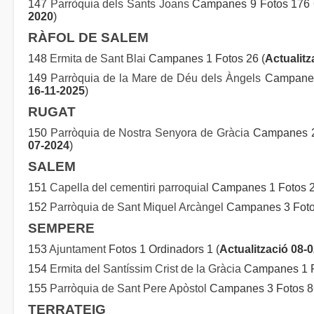
147
Parròquia dels Sants Joans
Campanes 9 Fotos 176 O
2020
)
RÀFOL DE SALEM
148
Ermita de Sant Blai
Campanes 1 Fotos 26 (
Actualitz
149
Parròquia de la Mare de Déu dels Àngels
Campanes 
16-11-2025
)
RUGAT
150
Parròquia de Nostra Senyora de Gràcia
Campanes 2 
07-2024
)
SALEM
151
Capella del cementiri parroquial
Campanes 1 Fotos 
152
Parròquia de Sant Miquel Arcàngel
Campanes 3 Fotos
SEMPERE
153
Ajuntament
Fotos 1 Ordinadors 1 (
Actualització 08-
154
Ermita del Santíssim Crist de la Gràcia
Campanes 1 F
155
Parròquia de Sant Pere Apòstol
Campanes 3 Fotos 86
TERRATEIG