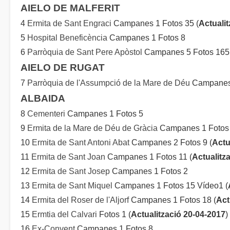
AIELO DE MALFERIT
4
Ermita de Sant Engraci
Campanes 1 Fotos 35 (
Actuali
5
Hospital Beneficència
Campanes 1 Fotos 8
6
Parròquia de Sant Pere Apòstol
Campanes 5 Fotos 165 
AIELO DE RUGAT
7
Parròquia de l'Assumpció de la Mare de Déu
Campanes 
ALBAIDA
8
Cementeri
Campanes 1 Fotos 5
9
Ermita de la Mare de Déu de Gràcia
Campanes 1 Fotos 
10
Ermita de Sant Antoni Abat
Campanes 2 Fotos 9 (
Actu
11
Ermita de Sant Joan
Campanes 1 Fotos 11 (
Actualitz
12
Ermita de Sant Josep
Campanes 1 Fotos 2
13
Ermita de Sant Miquel
Campanes 1 Fotos 15 Vídeo1 (
14
Ermita del Roser de l'Aljorf
Campanes 1 Fotos 18 (
Act
15
Ermtia del Calvari
Fotos 1 (
Actualització 20-04-2017
)
16
Ex-Convent
Campanes 1 Fotos 8