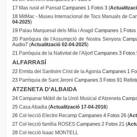
17
Mas rural el Pansat
Campanes 1 Fotos 3 (
Actualitzac
18
MitMac - Museu Internacional de Tocs Manuals de C
04-2025
)
19
Palau Marquesal dels Mila i Aragó
Campanes 1 Fotos
20
Parròquia de l'Assumpció de Nostra Senyora
Campan
Audio7 (
Actualització 02-04-2025
)
21
Parròquia de la Nativitat de l'Aljorf
Campanes 3 Fotos 
ALFARRASÍ
22
Ermita del Santisim Crist de la Agonia
Campanes 1 Fo
23
Parròquia de Sant Jeroni
Campanes 3 Fotos 91 Rellot
ATZENETA D'ALBAIDA
24
Campanar Mòbil de la Unió Musical d'Atzeneta
Campan
25
Casa Abadia
(
Actualització 17-04-2016
)
26
Col·lecció Electro Recamp
Campanes 4 Fotos 26 (
Act
27
Col·lecció família ROSES
Campanes 2 Fotos 21 (
Actu
28
Col·lecció Isaac MONTELL