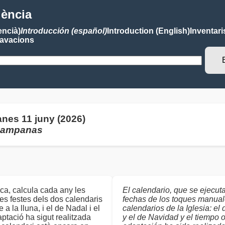
lència
encià)
Introducción (español)
Introduction (English)
Inventari
avacions
nes 11 juny (2026)
 campanas
ca, calcula cada any les
El calendario, que se ejecut
s festes dels dos calendaris
fechas de los toques manual
a la lluna, i el de Nadal i el
calendarios de la Iglesia: el 
aptació ha sigut realitzada
y el de Navidad y el tiempo or