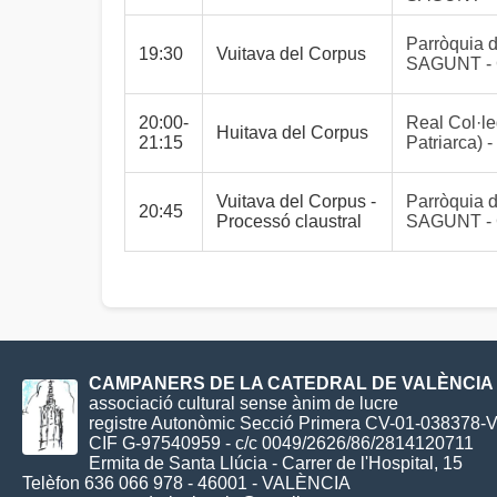
Parròquia d
19:30
Vuitava del Corpus
SAGUNT -
20:00-
Real Col·le
Huitava del Corpus
21:15
Patriarca
Vuitava del Corpus -
Parròquia d
20:45
Processó claustral
SAGUNT -
CAMPANERS DE LA CATEDRAL DE VALÈNCIA
associació cultural sense ànim de lucre
registre Autonòmic Secció Primera CV-01-038378-
CIF G-97540959 - c/c 0049/2626/86/2814120711
Ermita de Santa Llúcia - Carrer de l'Hospital, 15
Telèfon 636 066 978 - 46001 - VALÈNCIA