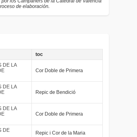
a por los Campaners de la Catedral de València
proceso de elaboración.
toc
 DE LA
DE
Cor Doble de Primera
 DE LA
DE
Repic de Bendició
 DE LA
DE
Cor Doble de Primera
 DE
Repic i Cor de la Maria