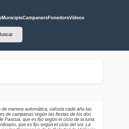
s
Municipis
Campaners
Fonedors
Vídeos
a de manera automática, calcula cada año las
es de campanas según las fiestas de los dos
de Pascua, que es fijo según el ciclo de la luna,
dinario, que es fijo según el ciclo del sol. La