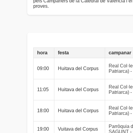
pels Campaners de la Catedral de València i el
proves.
hora
festa
campanar
Real Col·le
09:00
Huitava del Corpus
Patriarca
Real Col·le
11:05
Huitava del Corpus
Patriarca
Real Col·le
18:00
Huitava del Corpus
Patriarca
Parròquia d
19:00
Vuitava del Corpus
SAGUNT -