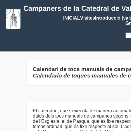
Campaners de la Catedral de Va
INICIAL
Visites
Introducció (val
Gr
Calendari de tocs manuals de campa
Calendario de toques manuales de
El calendari, que s'executa de manera automàti
dates dels tocs manuals de campanes segons le
de l'Església: el de Pasqua, que és fixe respecte 
temps ordinari, que és fixe respecte al sol. L'ad