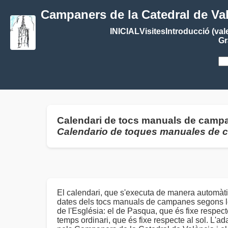
Campaners de la Catedral de Va
INICIAL
Visites
Introducció (val
Gr
Calendari de tocs manuals de campan
Calendario de toques manuales de
El calendari, que s'executa de manera automàti
dates dels tocs manuals de campanes segons le
de l'Església: el de Pasqua, que és fixe respecte 
temps ordinari, que és fixe respecte al sol. L'ad