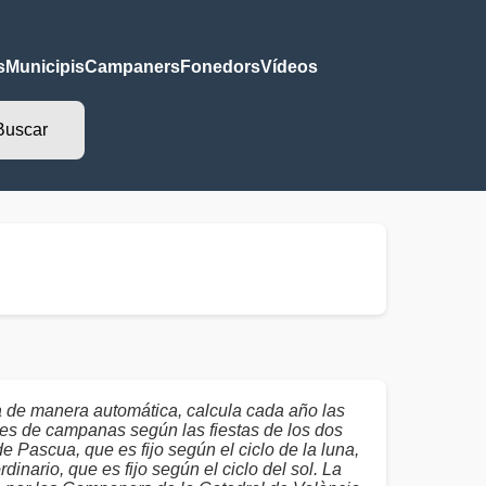
s
Municipis
Campaners
Fonedors
Vídeos
a de manera automática, calcula cada año las
es de campanas según las fiestas de los dos
de Pascua, que es fijo según el ciclo de la luna,
dinario, que es fijo según el ciclo del sol. La