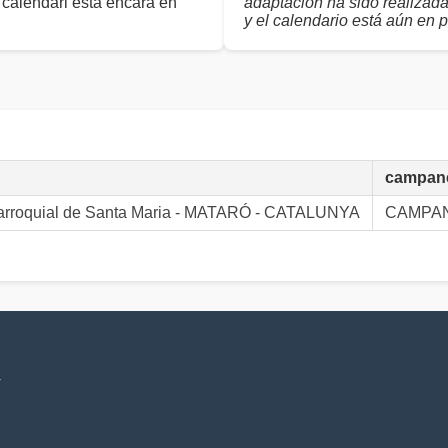
 calendari està encara en
adaptación ha sido realizad
y el calendario está aún en 
campan
Parroquial de Santa Maria - MATARÓ - CATALUNYA
CAMPAN
V