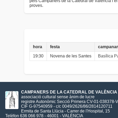
pels Campaners de la Catedral de València i el
proves.
hora
festa
campanar
19:30
Novena de les Santes
Basílica 
CAMPANERS DE LA CATEDRAL DE VALÈNCIA
associació cultural sense ànim de lucre
registre Autonòmic Secció Primera CV-01-038378-
CIF G-97540959 - c/c 0049/2626/86/2814120711
Ermita de Santa Llúcia - Carrer de l'Hospital, 15
Telèfon 636 066 978 - 46001 - VALÈNCIA