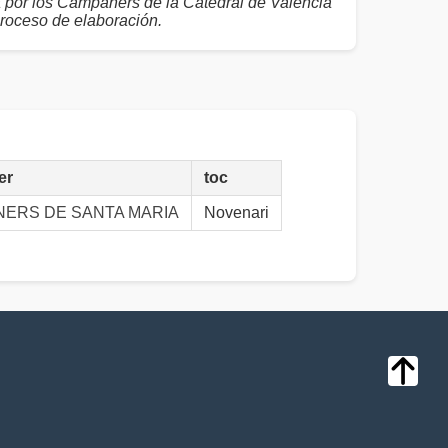
a por los Campaners de la Catedral de València
proceso de elaboración.
er
toc
ERS DE SANTA MARIA
Novenari