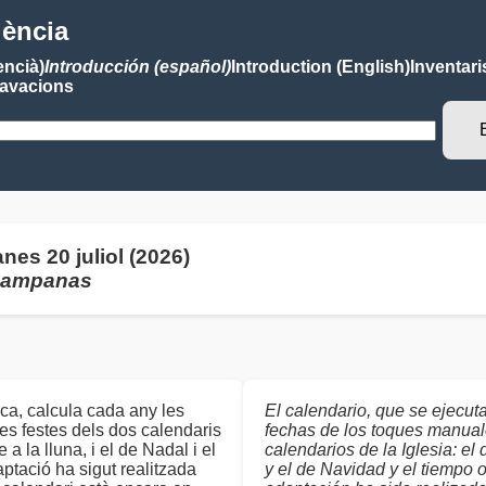
lència
encià)
Introducción (español)
Introduction (English)
Inventari
avacions
es 20 juliol (2026)
 campanas
ca, calcula cada any les
El calendario, que se ejecut
s festes dels dos calendaris
fechas de los toques manual
a la lluna, i el de Nadal i el
calendarios de la Iglesia: el 
aptació ha sigut realitzada
y el de Navidad y el tiempo or