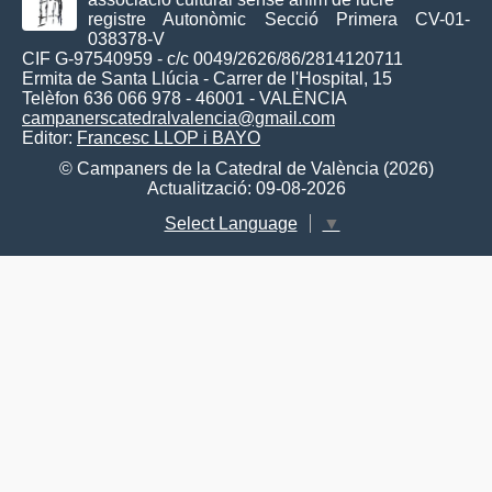
registre Autonòmic Secció Primera CV-01-
038378-V
CIF G-97540959 - c/c 0049/2626/86/2814120711
Ermita de Santa Llúcia - Carrer de l'Hospital, 15
Telèfon 636 066 978 - 46001 - VALÈNCIA
campanerscatedralvalencia@gmail.com
Editor:
Francesc LLOP i BAYO
© Campaners de la Catedral de València (2026)
Actualització: 09-08-2026
Select Language
▼