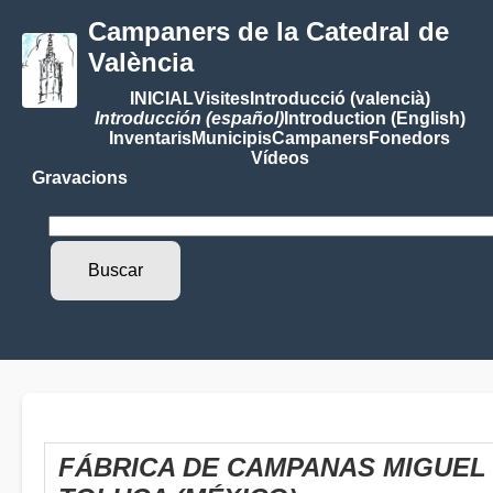
Campaners de la Catedral de
València
INICIAL
Visites
Introducció (valencià)
Introducción (español)
Introduction (English)
Inventaris
Municipis
Campaners
Fonedors
Vídeos
Gravacions
FÁBRICA DE CAMPANAS MIGUEL 