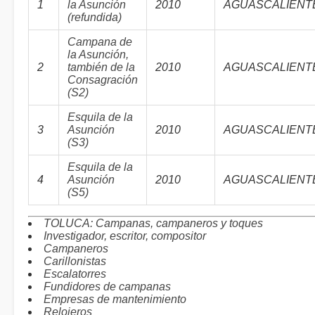
1
la Asunción
2010
AGUASCALIENT
(refundida)
Campana de
la Asunción,
2
también de la
2010
AGUASCALIENT
Consagración
(S2)
Esquila de la
3
Asunción
2010
AGUASCALIENT
(S3)
Esquila de la
4
Asunción
2010
AGUASCALIENT
(S5)
TOLUCA: Campanas, campaneros y toques
Investigador, escritor, compositor
Campaneros
Carillonistas
Escalatorres
Fundidores de campanas
Empresas de mantenimiento
Relojeros