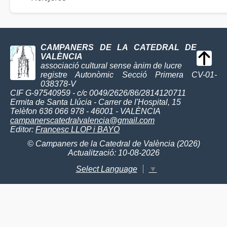
CAMPANERS DE LA CATEDRAL DE
VALÈNCIA
associació cultural sense ànim de lucre
registre Autonòmic Secció Primera CV-01-
038378-V
CIF G-97540959 - c/c 0049/2626/86/2814120711
Ermita de Santa Llúcia - Carrer de l'Hospital, 15
Telèfon 636 066 978 - 46001 - VALÈNCIA
campanerscatedralvalencia@gmail.com
Editor:
Francesc LLOP i BAYO
© Campaners de la Catedral de València (2026)
Actualització: 10-08-2026
Select Language
▼