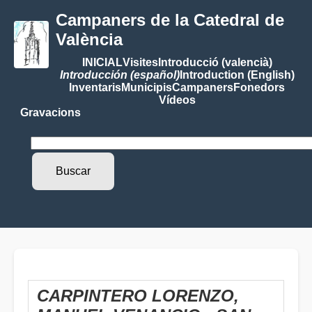
Campaners de la Catedral de
València
INICIAL
Visites
Introducció (valencià)
Introducción (español)
Introduction (English)
Inventaris
Municipis
Campaners
Fonedors
Vídeos
Gravacions
CARPINTERO LORENZO,