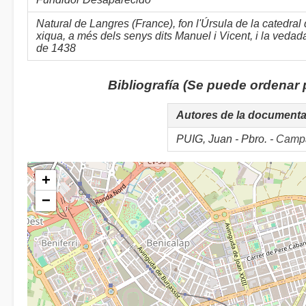
Natural de Langres (France), fon l'Úrsula de la cated
xiqua, a més dels senys dits Manuel i Vicent, i la vedad
de 1438
Bibliografía (Se puede ordenar
Autores de la document
PUIG, Juan - Pbro. -
Campa
+
−