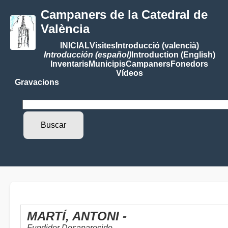
Campaners de la Catedral de
València
INICIAL
Visites
Introducció (valencià)
Introducción (español)
Introduction (English)
Inventaris
Municipis
Campaners
Fonedors
Vídeos
Gravacions
MARTÍ, ANTONI -
Fundidor Desaparecido