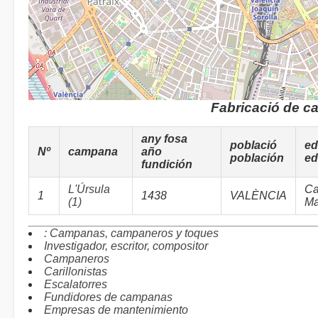
Fabricació de c
any fosa
població
ed
Nº
campana
año
población
ed
fundición
L'Úrsula
Ca
1
1438
VALÈNCIA
(1)
Ma
: Campanas, campaneros y toques
Investigador, escritor, compositor
Campaneros
Carillonistas
Escalatorres
Fundidores de campanas
Empresas de mantenimiento