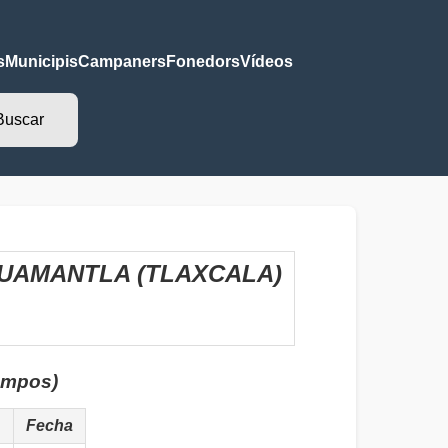
s
Municipis
Campaners
Fonedors
Vídeos
HUAMANTLA (TLAXCALA)
campos)
Fecha