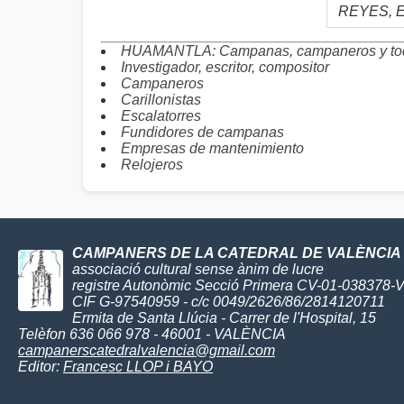
REYES, E
HUAMANTLA: Campanas, campaneros y to
Investigador, escritor, compositor
Campaneros
Carillonistas
Escalatorres
Fundidores de campanas
Empresas de mantenimiento
Relojeros
CAMPANERS DE LA CATEDRAL DE VALÈNCIA
associació cultural sense ànim de lucre
registre Autonòmic Secció Primera CV-01-038378-
CIF G-97540959 - c/c 0049/2626/86/2814120711
Ermita de Santa Llúcia - Carrer de l'Hospital, 15
Telèfon 636 066 978 - 46001 - VALÈNCIA
campanerscatedralvalencia@gmail.com
Editor:
Francesc LLOP i BAYO