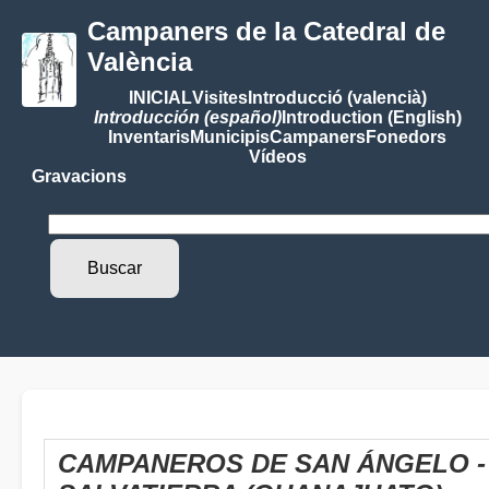
Campaners de la Catedral de
València
INICIAL
Visites
Introducció (valencià)
Introducción (español)
Introduction (English)
Inventaris
Municipis
Campaners
Fonedors
Vídeos
Gravacions
CAMPANEROS DE SAN ÁNGELO -