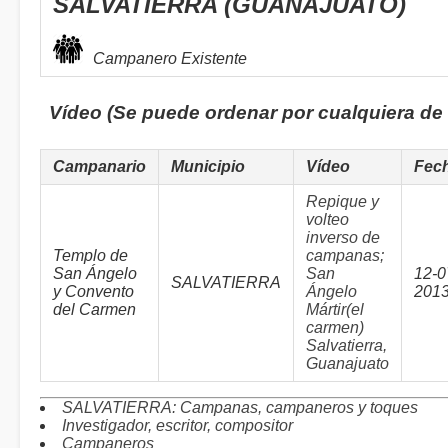
SALVATIERRA (GUANAJUATO)
Campanero Existente
Vídeo (Se puede ordenar por cualquiera de
Campanario
Municipio
Vídeo
Fec
Repique y
volteo
inverso de
Templo de
campanas;
San Ángelo
San
12-0
SALVATIERRA
y Convento
Ángelo
201
del Carmen
Mártir(el
carmen)
Salvatierra,
Guanajuato
SALVATIERRA: Campanas, campaneros y toques
Investigador, escritor, compositor
Campaneros