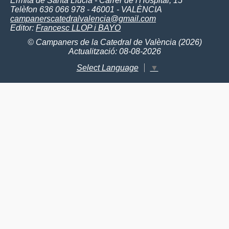
Ermita de Santa Llúcia - Carrer de l'Hospital, 15
Telèfon 636 066 978 - 46001 - VALÈNCIA
campanerscatedralvalencia@gmail.com
Editor:
Francesc LLOP i BAYO
© Campaners de la Catedral de València (2026)
Actualització: 08-08-2026
Select Language
▼