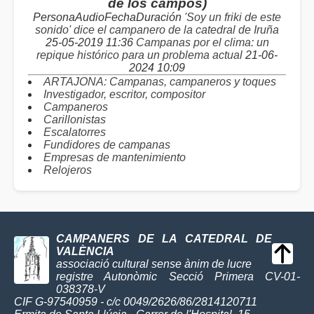
de los campos)
PersonaAudioFechaDuración
'Soy un friki de este
sonido' dice el campanero de la catedral de Iruña
25-05-2019 11:36
Campanas por el clima: un
repique histórico para un problema actual
21-06-
2024 10:09
ARTAJONA: Campanas, campaneros y toques
Investigador, escritor, compositor
Campaneros
Carillonistas
Escalatorres
Fundidores de campanas
Empresas de mantenimiento
Relojeros
CAMPANERS DE LA CATEDRAL DE
VALÈNCIA
associació cultural sense ànim de lucre
registre Autonòmic Secció Primera CV-01-
038378-V
CIF G-97540959 - c/c 0049/2626/86/2814120711