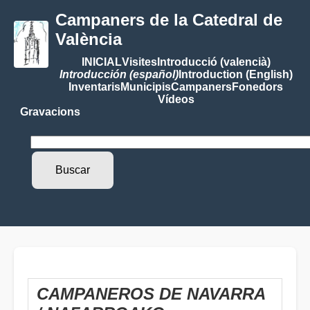
Campaners de la Catedral de
València
INICIAL
Visites
Introducció (valencià)
Introducción (español)
Introduction (English)
Inventaris
Municipis
Campaners
Fonedors
Vídeos
Gravacions
CAMPANEROS DE NAVARRA