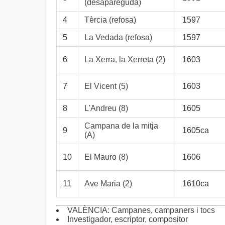
(desapareguda)
4
Tèrcia (refosa)
1597
5
La Vedada (refosa)
1597
6
La Xerra, la Xerreta (2)
1603
7
El Vicent (5)
1603
8
L'Andreu (8)
1605
Campana de la mitja
9
1605ca
(A)
10
El Mauro (8)
1606
11
Ave Maria (2)
1610ca
VALÈNCIA: Campanes, campaners i tocs
Investigador, escriptor, compositor