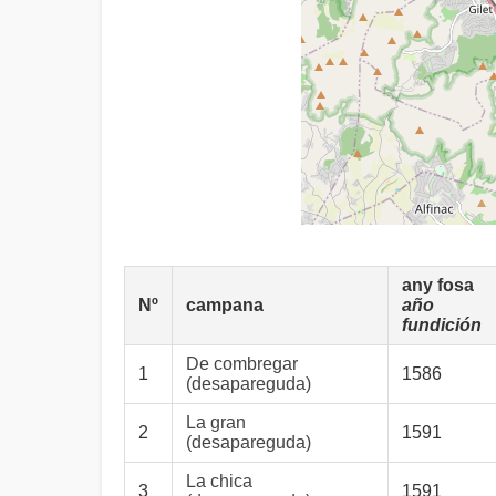
any fosa
Nº
campana
año
fundición
De combregar
1
1586
(desapareguda)
La gran
2
1591
(desapareguda)
La chica
3
1591