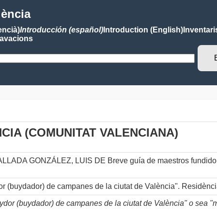
lència
encià)
Introducción (español)
Introduction (English)
Inventari
avacions
NCIA (COMUNITAT VALENCIANA)
CALLADA GONZÁLEZ, LUIS DE Breve guía de maestros fundidore
ydor (buydador) de campanes de la ciutat de València". Residènc
buydor (buydador) de campanes de la ciutat de València" o sea 