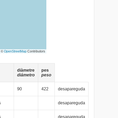
©
OpenStreetMap
Contributors
diàmetre
pes
diámetro
peso
90
422
desapareguda
s
desapareguda
s
desapareguda