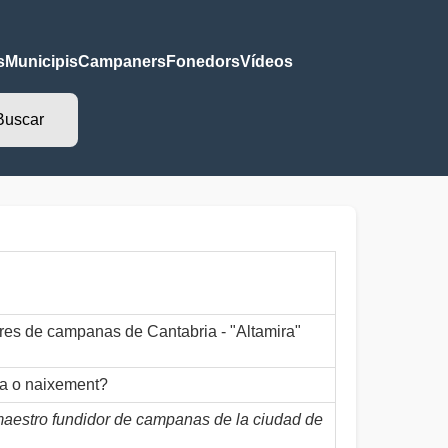
s
Municipis
Campaners
Fonedors
Vídeos
s de campanas de Cantabria - "Altamira"
ia o naixement?
"maestro fundidor de campanas de la ciudad de