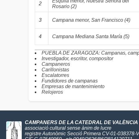
Esquila menor, Nuestra Señora del
2
Rosario (2)
3
Campana menor, San Francisco (4)
4
Campana Mediana Santa María (5)
PUEBLA DE ZARAGOZA: Campanas, campa
Investigador, escritor, compositor
Campaneros
Carillonistas
Escalatorres
Fundidores de campanas
Empresas de mantenimiento
Relojeros
CAMPANERS DE LA CATEDRAL DE VALÈNCIA
associació cultural sense ànim de lucre
registre Autonòmic Secció Primera CV-01-038378-