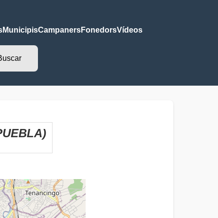
s
Municipis
Campaners
Fonedors
Vídeos
PUEBLA)