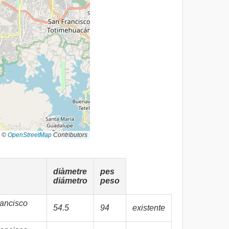
©
OpenStreetMap
Contributors
diàmetre
pes
diámetro
peso
ancisco
54.5
94
existente