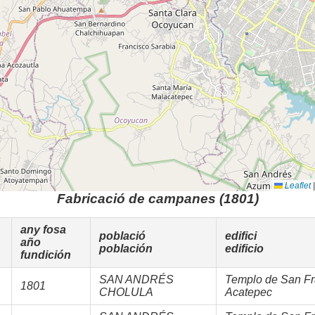
Leaflet
|
Fabricació de campanes (1801)
any fosa
població
edifici
año
población
edificio
fundición
SAN ANDRÉS
Templo de San Fr
1801
CHOLULA
Acatepec