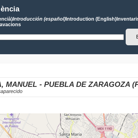
lència
encià)
Introducción (español)
Introduction (English)
Inventari
avacions
, MANUEL - PUEBLA DE ZARAGOZA (
saparecido