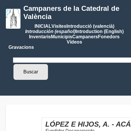
Campaners de la Catedral de
València
INICIAL
Visites
Introducció (valencià)
Introducción (español)
Introduction (English)
Inventaris
Municipis
Campaners
Fonedors
Vídeos
Gravacions
LÓPEZ E HIJOS, A. - A
Fundidor Desaparecido