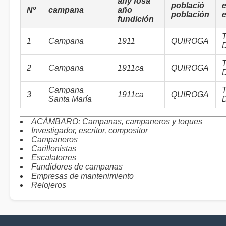
any fosa
població
e
Nº
campana
año
población
e
fundición
1
Campana
1911
QUIROGA
D
2
Campana
1911ca
QUIROGA
D
Campana
3
1911ca
QUIROGA
Santa María
D
ACÁMBARO: Campanas, campaneros y toques
Investigador, escritor, compositor
Campaneros
Carillonistas
Escalatorres
Fundidores de campanas
Empresas de mantenimiento
Relojeros