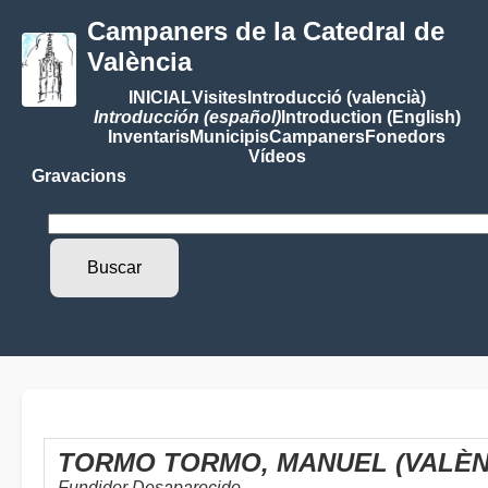
Campaners de la Catedral de
València
INICIAL
Visites
Introducció (valencià)
Introducción (español)
Introduction (English)
Inventaris
Municipis
Campaners
Fonedors
Vídeos
Gravacions
TORMO TORMO, MANUEL (VALÈNC
Fundidor Desaparecido