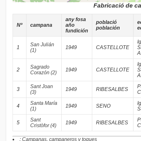
Fabricació de c
any fosa
població
e
Nº
campana
año
población
e
fundición
I
San Julián
1
1949
CASTELLOTE
S
(1)
A
I
Sagrado
2
1949
CASTELLOTE
S
Corazón (2)
A
Sant Joan
P
3
1949
RIBESALBES
(3)
C
Santa María
I
4
1949
SENO
(1)
S
Sant
P
5
1949
RIBESALBES
Cristòfor (4)
C
: Campanas, campaneros y toques