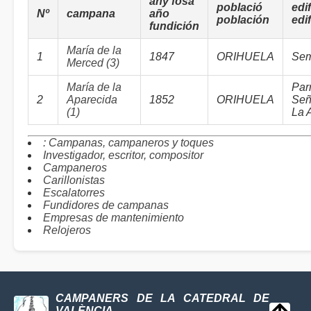
any fosa
població
edif
Nº
campana
año
población
edif
fundición
María de la
1
1847
ORIHUELA
Sem
Merced (3)
María de la
Par
2
Aparecida
1852
ORIHUELA
Señ
(1)
La 
: Campanas, campaneros y toques
Investigador, escritor, compositor
Campaneros
Carillonistas
Escalatorres
Fundidores de campanas
Empresas de mantenimiento
Relojeros
CAMPANERS DE LA CATEDRAL DE
VALÈNCIA