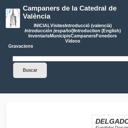
Campaners de la Catedral de
València
INICIAL
Visites
Introducció (valencià)
Introducción (español)
Introduction (English)
Inventaris
Municipis
Campaners
Fonedors
Vídeos
Gravacions
DELGADO,
Fundidor Desap