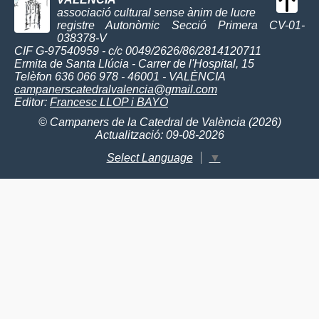
associació cultural sense ànim de lucre
registre Autonòmic Secció Primera CV-01-
038378-V
CIF G-97540959 - c/c 0049/2626/86/2814120711
Ermita de Santa Llúcia - Carrer de l'Hospital, 15
Telèfon 636 066 978 - 46001 - VALÈNCIA
campanerscatedralvalencia@gmail.com
Editor:
Francesc LLOP i BAYO
© Campaners de la Catedral de València (2026)
Actualització: 09-08-2026
Select Language
▼