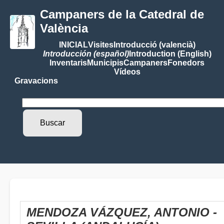
Campaners de la Catedral de
València
INICIAL
Visites
Introducció (valencià)
Introducción (español)
Introduction (English)
Inventaris
Municipis
Campaners
Fonedors
Vídeos
Gravacions
MENDOZA VÁZQUEZ, ANTONIO -