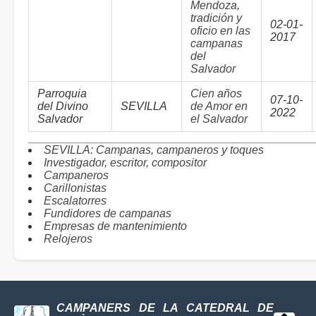
Mendoza,
tradición y
02-01-
oficio en las
2017
campanas
del
Salvador
Parroquia
Cien años
07-10-
del Divino
SEVILLA
de Amor en
2022
Salvador
el Salvador
SEVILLA: Campanas, campaneros y toques
Investigador, escritor, compositor
Campaneros
Carillonistas
Escalatorres
Fundidores de campanas
Empresas de mantenimiento
Relojeros
CAMPANERS DE LA CATEDRAL DE