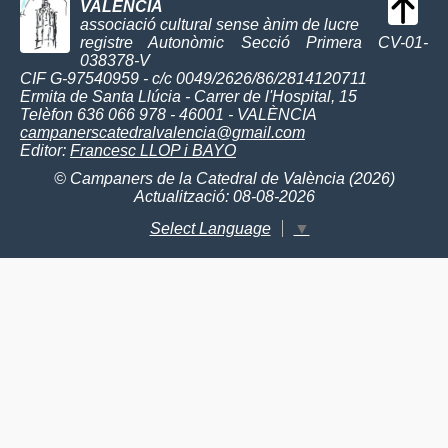
VALÈNCIA
associació cultural sense ànim de lucre
registre Autonòmic Secció Primera CV-01-
038378-V
CIF G-97540959 - c/c 0049/2626/86/2814120711
Ermita de Santa Llúcia - Carrer de l'Hospital, 15
Telèfon 636 066 978 - 46001 - VALÈNCIA
campanerscatedralvalencia@gmail.com
Editor:
Francesc LLOP i BAYO
© Campaners de la Catedral de València (2026)
Actualització: 08-08-2026
Select Language
▼