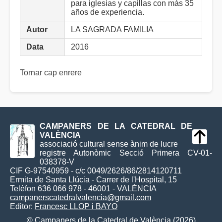
para iglesias y capillas con más 35
años de experiencia.
Autor
LA SAGRADA FAMILIA
Data
2016
Tornar cap enrere
CAMPANERS DE LA CATEDRAL DE
VALÈNCIA
associació cultural sense ànim de lucre
registre Autonòmic Secció Primera CV-01-
038378-V
CIF G-97540959 - c/c 0049/2626/86/2814120711
Ermita de Santa Llúcia - Carrer de l'Hospital, 15
Telèfon 636 066 978 - 46001 - VALÈNCIA
campanerscatedralvalencia@gmail.com
Editor:
Francesc LLOP i BAYO
© Campaners de la Catedral de València (2026)