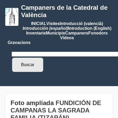
Campaners de la Catedral de
València
INICIAL
Visites
Introducció (valencià)
Introducción (español)
Introduction (English)
Inventaris
Municipis
Campaners
Fonedors
Vídeos
Gravacions
Foto ampliada
FUNDICIÓN DE
CAMPANAS LA SAGRADA
FAMILIA (TIZAPÁN)