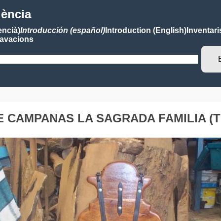
lència
encià)
Introducción (español)
Introduction (English)
Inventari
avacions
E CAMPANAS LA SAGRADA FAMILIA (T