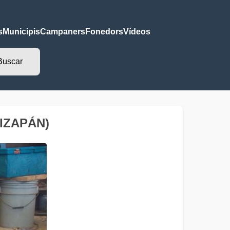
s
Municipis
Campaners
Fonedors
Vídeos
IZAPÁN)