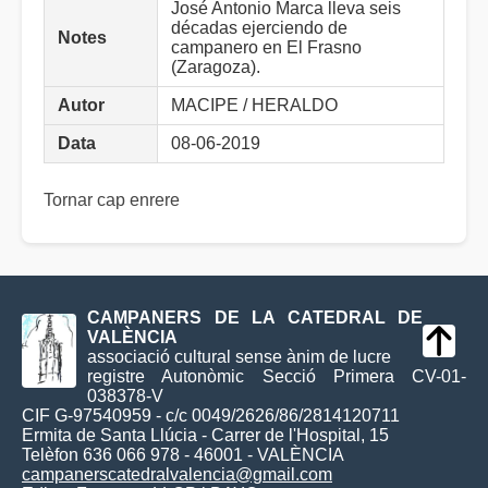
José Antonio Marca lleva seis
décadas ejerciendo de
Notes
campanero en El Frasno
(Zaragoza).
Autor
MACIPE / HERALDO
Data
08-06-2019
Tornar cap enrere
CAMPANERS DE LA CATEDRAL DE
VALÈNCIA
associació cultural sense ànim de lucre
registre Autonòmic Secció Primera CV-01-
038378-V
CIF G-97540959 - c/c 0049/2626/86/2814120711
Ermita de Santa Llúcia - Carrer de l'Hospital, 15
Telèfon 636 066 978 - 46001 - VALÈNCIA
campanerscatedralvalencia@gmail.com