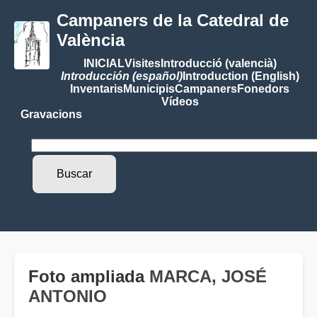
Campaners de la Catedral de
València
INICIAL
Visites
Introducció (valencià)
Introducción (español)
Introduction (English)
Inventaris
Municipis
Campaners
Fonedors
Vídeos
Gravacions
Foto ampliada
MARCA, JOSÉ
ANTONIO