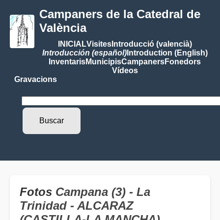
Campaners de la Catedral de
València
INICIAL
Visites
Introducció (valencià)
Introducción (español)
Introduction (English)
Inventaris
Municipis
Campaners
Fonedors
Vídeos
Gravacions
Fotos
Campana (3) - La
Trinidad - ALCARAZ
(CASTILLA-LA MANCHA)