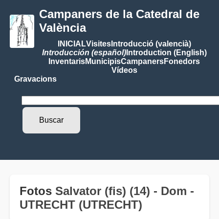
Campaners de la Catedral de
València
INICIAL
Visites
Introducció (valencià)
Introducción (español)
Introduction (English)
Inventaris
Municipis
Campaners
Fonedors
Vídeos
Gravacions
Fotos
Salvator (fis) (14) - Dom -
UTRECHT (UTRECHT)