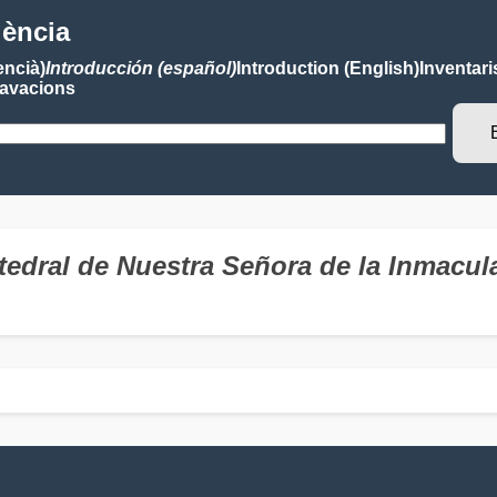
lència
encià)
Introducción (español)
Introduction (English)
Inventari
avacions
Catedral de Nuestra Señora de la Inma