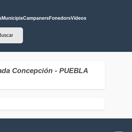
s
Municipis
Campaners
Fonedors
Vídeos
culada Concepción - PUEBLA