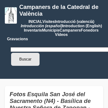
Campaners de la Catedral de
València
INICIAL
Visites
Introducció (valencià)
Introducción (español)
Introduction (English)
Inventaris
Municipis
Campaners
Fonedors
Vídeos
Gravacions
Fotos
Esquila San José del
Sacramento (N4) - Basílica de
Nuestra Señora de Zapopan -