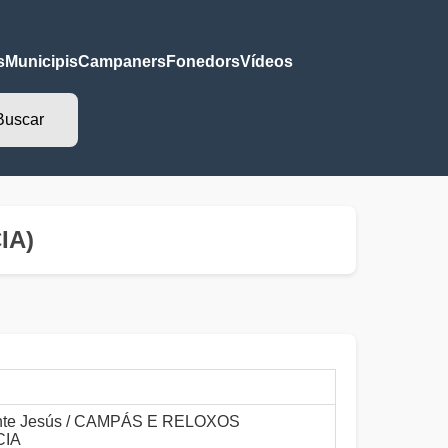
s
Municipis
Campaners
Fonedors
Vídeos
IA)
te Jesús / CAMPÁS E RELOXOS
CIA