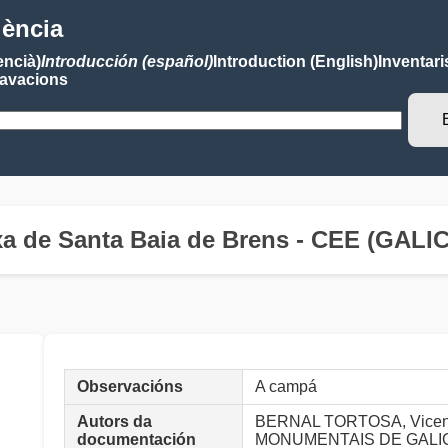
lència
encià)
Introducción (español)
Introduction (English)
Inventari
avacions
xa de Santa Baia de Brens - CEE (GALIC
Observacións
A campá
Autors da
BERNAL TORTOSA, Vicen
documentación
MONUMENTAIS DE GALI