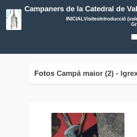
Campaners de la Catedral de Va
INICIAL
Visites
Introducció (val
Gr
Fotos
Campá maior (2) - Igre