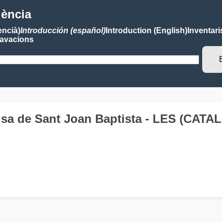
lència
encià)
Introducción (español)
Introduction (English)
Inventari
avacions
èisa de Sant Joan Baptista - LES (CAT