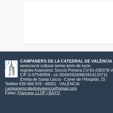
CAMPANERS DE LA CATEDRAL DE VALÈNCIA
associació cultural sense ànim de lucre
registre Autonòmic Secció Primera CV-01-038378-
CIF G-97540959 - c/c 0049/2626/86/2814120711
Ermita de Santa Llúcia - Carrer de l'Hospital, 15
Telèfon 636 066 978 - 46001 - VALÈNCIA
campanerscatedralvalencia@gmail.com
Editor:
Francesc LLOP i BAYO