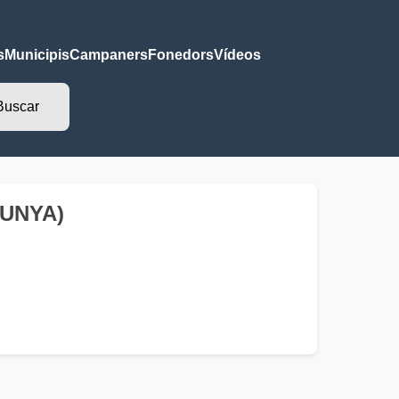
s
Municipis
Campaners
Fonedors
Vídeos
ALUNYA)