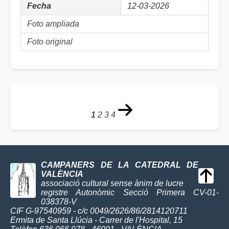
Fecha
12-03-2026
Foto ampliada
Foto original
1
2
3
4
CAMPANERS DE LA CATEDRAL DE
VALÈNCIA
associació cultural sense ànim de lucre
registre Autonòmic Secció Primera CV-01-
038378-V
CIF G-97540959 - c/c 0049/2626/86/2814120711
Ermita de Santa Llúcia - Carrer de l'Hospital, 15