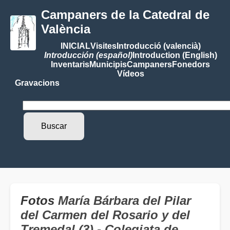
Campaners de la Catedral de
València
INICIAL
Visites
Introducció (valencià)
Introducción (español)
Introduction (English)
Inventaris
Municipis
Campaners
Fonedors
Vídeos
Gravacions
Fotos
María Bárbara del Pilar
del Carmen del Rosario y del
Tremedal (3) - Colegiata de