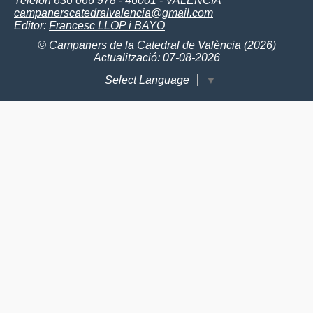
Telèfon 636 066 978 - 46001 - VALÈNCIA
campanerscatedralvalencia@gmail.com
Editor:
Francesc LLOP i BAYO
© Campaners de la Catedral de València (2026)
Actualització: 07-08-2026
Select Language
▼