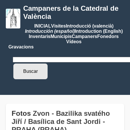
Campaners de la Catedral de
València
INICIAL
Visites
Introducció (valencià)
Introducción (español)
Introduction (English)
Inventaris
Municipis
Campaners
Fonedors
Vídeos
Gravacions
Fotos
Zvon - Bazilika svatého
Jiří / Basílica de Sant Jordi -
PRAHA (PRAHA)