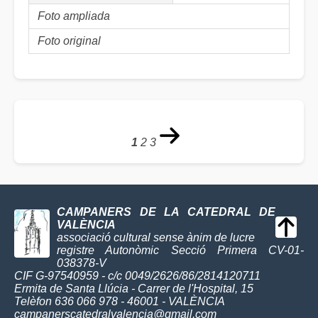
Foto ampliada
Foto original
1
2
3
CAMPANERS DE LA CATEDRAL DE
VALÈNCIA
associació cultural sense ànim de lucre
registre Autonòmic Secció Primera CV-01-
038378-V
CIF G-97540959 - c/c 0049/2626/86/2814120711
Ermita de Santa Llúcia - Carrer de l'Hospital, 15
Telèfon 636 066 978 - 46001 - VALÈNCIA
campanerscatedralvalencia@gmail.com