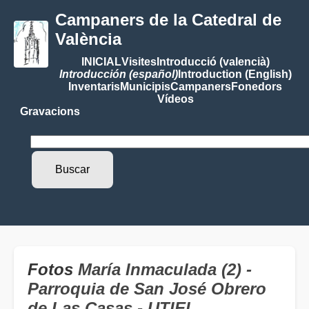
Campaners de la Catedral de
València
INICIAL
Visites
Introducció (valencià)
Introducción (español)
Introduction (English)
Inventaris
Municipis
Campaners
Fonedors
Vídeos
Gravacions
Fotos
María Inmaculada (2) -
Parroquia de San José Obrero
de Las Casas - UTIEL