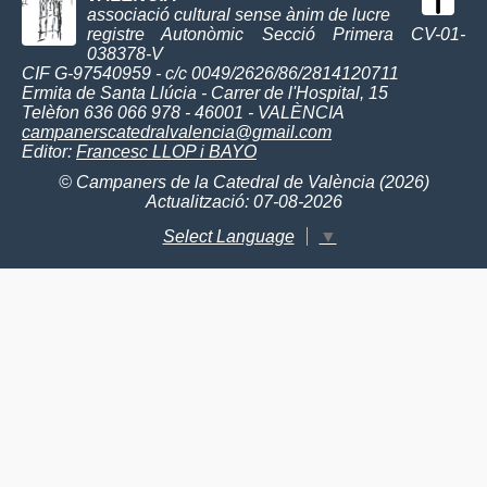
associació cultural sense ànim de lucre
registre Autonòmic Secció Primera CV-01-
038378-V
CIF G-97540959 - c/c 0049/2626/86/2814120711
Ermita de Santa Llúcia - Carrer de l'Hospital, 15
Telèfon 636 066 978 - 46001 - VALÈNCIA
campanerscatedralvalencia@gmail.com
Editor:
Francesc LLOP i BAYO
© Campaners de la Catedral de València (2026)
Actualització: 07-08-2026
Select Language
▼