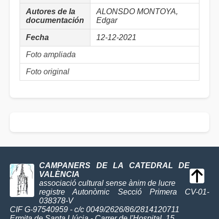
Autores de la
ALONSDO MONTOYA,
documentación
Edgar
Fecha
12-12-2021
Foto ampliada
Foto original
CAMPANERS DE LA CATEDRAL DE
VALÈNCIA
associació cultural sense ànim de lucre
registre Autonòmic Secció Primera CV-01-
038378-V
CIF G-97540959 - c/c 0049/2626/86/2814120711
Ermita de Santa Llúcia - Carrer de l'Hospital, 15