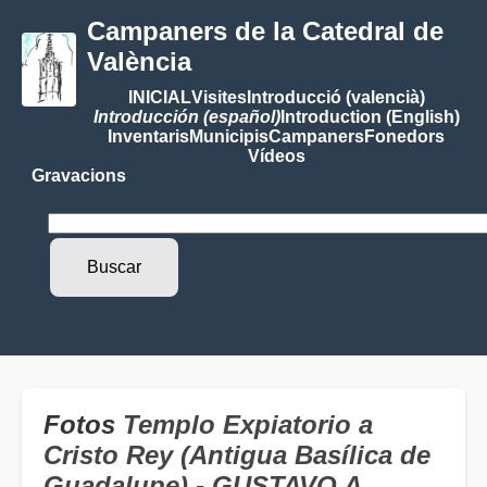
Campaners de la Catedral de
València
INICIAL
Visites
Introducció (valencià)
Introducción (español)
Introduction (English)
Inventaris
Municipis
Campaners
Fonedors
Vídeos
Gravacions
Fotos
Templo Expiatorio a
Cristo Rey (Antigua Basílica de
Guadalupe) - GUSTAVO A.