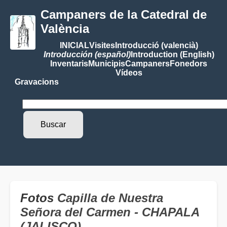
Campaners de la Catedral de
València
INICIAL
Visites
Introducció (valencià)
Introducción (español)
Introduction (English)
Inventaris
Municipis
Campaners
Fonedors
Vídeos
Gravacions
Fotos
Capilla de Nuestra
Señora del Carmen - CHAPALA
(JALISCO)