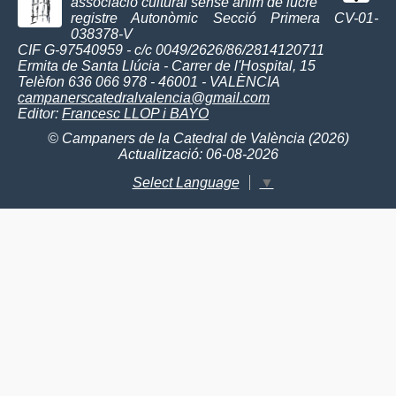
associació cultural sense ànim de lucre
registre Autonòmic Secció Primera CV-01-
038378-V
CIF G-97540959 - c/c 0049/2626/86/2814120711
Ermita de Santa Llúcia - Carrer de l'Hospital, 15
Telèfon 636 066 978 - 46001 - VALÈNCIA
campanerscatedralvalencia@gmail.com
Editor:
Francesc LLOP i BAYO
© Campaners de la Catedral de València (2026)
Actualització: 06-08-2026
Select Language
▼