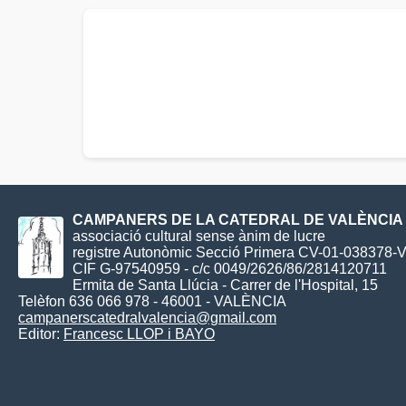
CAMPANERS DE LA CATEDRAL DE VALÈNCIA
associació cultural sense ànim de lucre
registre Autonòmic Secció Primera CV-01-038378-
CIF G-97540959 - c/c 0049/2626/86/2814120711
Ermita de Santa Llúcia - Carrer de l'Hospital, 15
Telèfon 636 066 978 - 46001 - VALÈNCIA
campanerscatedralvalencia@gmail.com
Editor:
Francesc LLOP i BAYO