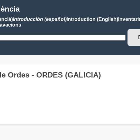
lència
encià)
Introducción (español)
Introduction (English)
Inventari
avacions
 de Ordes - ORDES (GALICIA)