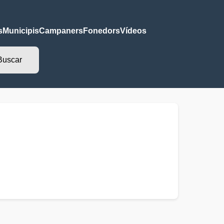
s
Municipis
Campaners
Fonedors
Vídeos