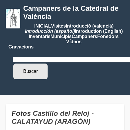
Campaners de la Catedral de
València
INICIAL
Visites
Introducció (valencià)
Introducción (español)
Introduction (English)
Inventaris
Municipis
Campaners
Fonedors
Vídeos
Gravacions
Fotos
Castillo del Reloj -
CALATAYUD (ARAGÓN)