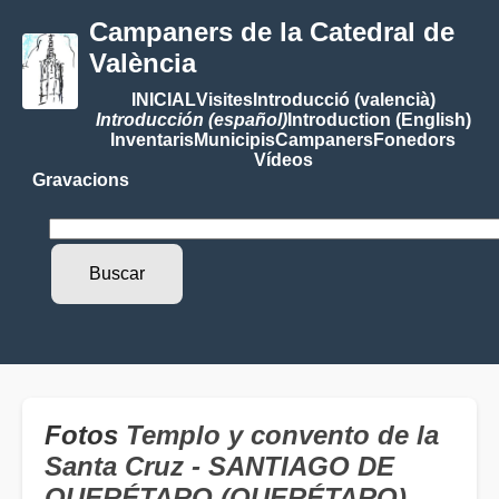
Campaners de la Catedral de
València
INICIAL
Visites
Introducció (valencià)
Introducción (español)
Introduction (English)
Inventaris
Municipis
Campaners
Fonedors
Vídeos
Gravacions
Fotos
Templo y convento de la
Santa Cruz - SANTIAGO DE
QUERÉTARO (QUERÉTARO)