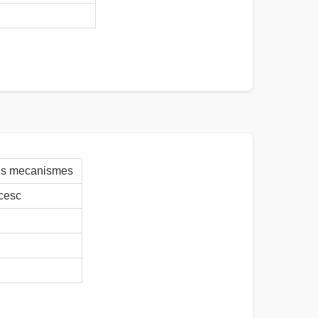
els mecanismes
cesc