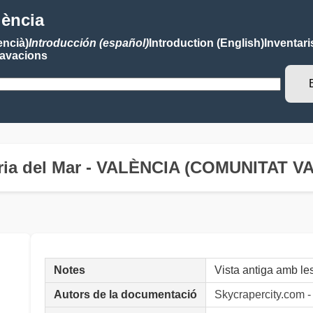
lència
encià)
Introducción (español)
Introduction (English)
Inventari
avacions
aria del Mar - VALÈNCIA (COMUNITAT 
Notes
Vista antiga amb le
Autors de la documentació
Skycrapercity.com 