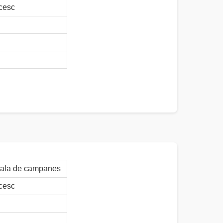
cesc
sala de campanes
cesc