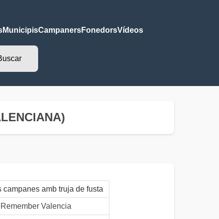
s
Municipis
Campaners
Fonedors
Vídeos
VALENCIANA)
s campanes amb truja de fusta
- Remember Valencia