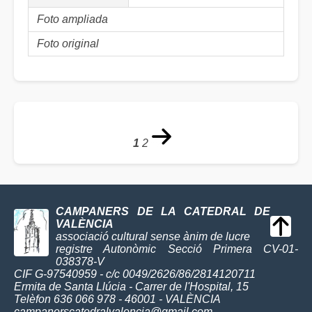
Foto ampliada
Foto original
1
2
CAMPANERS DE LA CATEDRAL DE
VALÈNCIA
associació cultural sense ànim de lucre
registre Autonòmic Secció Primera CV-01-
038378-V
CIF G-97540959 - c/c 0049/2626/86/2814120711
Ermita de Santa Llúcia - Carrer de l'Hospital, 15
Telèfon 636 066 978 - 46001 - VALÈNCIA
campanerscatedralvalencia@gmail.com