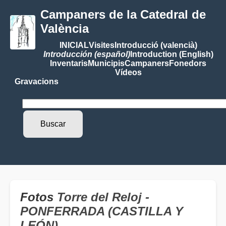
Campaners de la Catedral de
València
INICIAL
Visites
Introducció (valencià)
Introducción (español)
Introduction (English)
Inventaris
Municipis
Campaners
Fonedors
Vídeos
Gravacions
Fotos
Torre del Reloj -
PONFERRADA (CASTILLA Y
LEÓN)