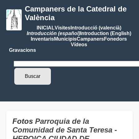
Campaners de la Catedral de
València
INICIAL
Visites
Introducció (valencià)
Introducción (español)
Introduction (English)
Inventaris
Municipis
Campaners
Fonedors
Vídeos
Gravacions
Fotos
Parroquia de la
Comunidad de Santa Teresa -
HEROICA CIUDAD DE