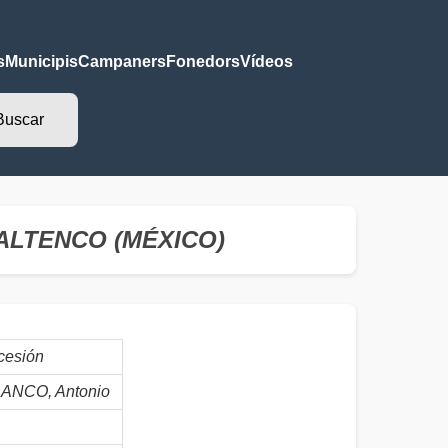
s
Municipis
Campaners
Fonedors
Vídeos
 JALTENCO (MÉXICO)
cesión
NCO, Antonio