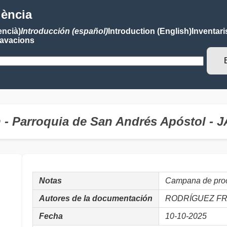
lència
encià)
Introducción (español)
Introduction (English)
Inventari
avacions
 - Parroquia de San Andrés Apóstol -
Notas
Campana de pro
Autores de la documentación
RODRÍGUEZ FRA
Fecha
10-10-2025