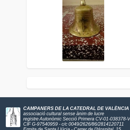
CAMPANERS DE LA CATEDRAL DE VALÈNCIA
associació cultural sense ànim de lucre
registre Autonòmic Secció Primera CV-01-038378-
CIF G-97540959 - c/c 0049/2626/86/2814120711
Ermita de Santa Llúcia - Carrer de l'Hospital, 15