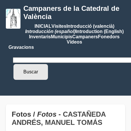
Campaners de la Catedral de
València
INICIAL
Visites
Introducció (valencià)
Introducción (español)
Introduction (English)
Inventaris
Municipis
Campaners
Fonedors
Vídeos
Gravacions
Fotos /
Fotos
-
CASTAÑEDA
ANDRÉS, MANUEL TOMÁS