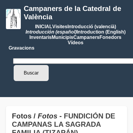
Campaners de la Catedral de
València
INICIAL
Visites
Introducció (valencià)
Introducción (español)
Introduction (English)
Inventaris
Municipis
Campaners
Fonedors
Vídeos
Gravacions
Fotos /
Fotos
-
FUNDICIÓN DE
CAMPANAS LA SAGRADA
FAMILIA (TIZAPÁN)