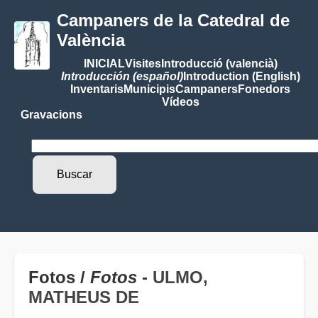
Campaners de la Catedral de
València
INICIAL
Visites
Introducció (valencià)
Introducción (español)
Introduction (English)
Inventaris
Municipis
Campaners
Fonedors
Vídeos
Gravacions
Fotos /
Fotos
-
ULMO,
MATHEUS DE