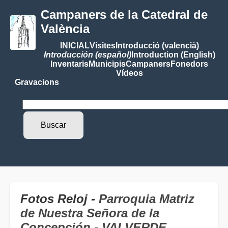
Campaners de la Catedral de
València
INICIAL
Visites
Introducció (valencià)
Introducción (español)
Introduction (English)
Inventaris
Municipis
Campaners
Fonedors
Vídeos
Gravacions
Fotos Reloj -
Parroquia Matriz
de Nuestra Señora de la
Concepción - VALVERDE