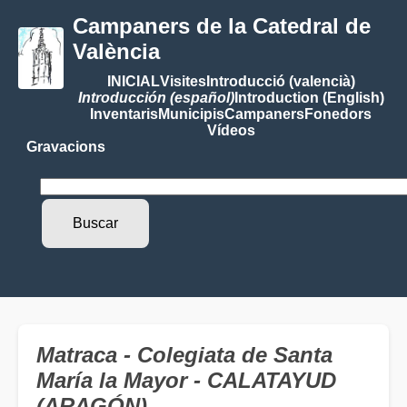
Campaners de la Catedral de
València
INICIAL
Visites
Introducció (valencià)
Introducción (español)
Introduction (English)
Inventaris
Municipis
Campaners
Fonedors
Vídeos
Gravacions
Matraca - Colegiata de Santa
María la Mayor - CALATAYUD
(ARAGÓN)