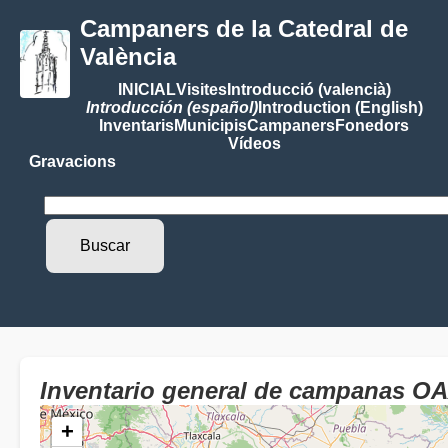
Campaners de la Catedral de
València
INICIAL
Visites
Introducció (valencià)
Introducción (español)
Introduction (English)
Inventaris
Municipis
Campaners
Fonedors
Vídeos
Gravacions
Inventario general de campanas 
+