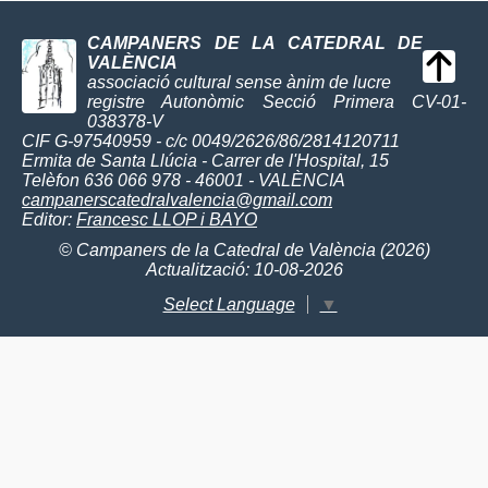
CAMPANERS DE LA CATEDRAL DE
VALÈNCIA
associació cultural sense ànim de lucre
registre Autonòmic Secció Primera CV-01-
038378-V
CIF G-97540959 - c/c 0049/2626/86/2814120711
Ermita de Santa Llúcia - Carrer de l'Hospital, 15
Telèfon 636 066 978 - 46001 - VALÈNCIA
campanerscatedralvalencia@gmail.com
Editor:
Francesc LLOP i BAYO
© Campaners de la Catedral de València (2026)
Actualització: 10-08-2026
Select Language
▼