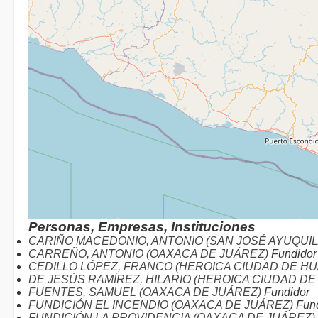
Personas, Empresas, Instituciones
CARIÑO MACEDONIO, ANTONIO (SAN JOSÉ AYUQUIL
CARREÑO, ANTONIO (OAXACA DE JUÁREZ)
Fundidor
CEDILLO LÓPEZ, FRANCO (HEROICA CIUDAD DE H
DE JESÚS RAMÍREZ, HILARIO (HEROICA CIUDAD D
FUENTES, SAMUEL (OAXACA DE JUÁREZ)
Fundidor
FUNDICIÓN EL INCENDIO (OAXACA DE JUÁREZ)
Fund
FUNDICIÓN LA PROVIDENCIA (OAXACA DE JUÁREZ)