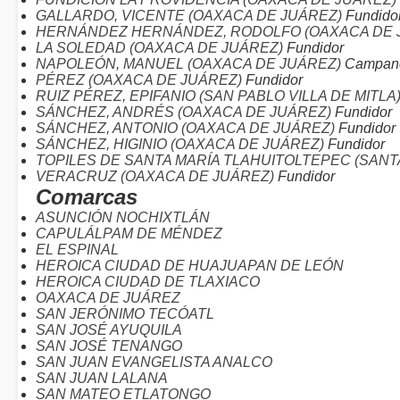
GALLARDO, VICENTE (OAXACA DE JUÁREZ)
Fundido
HERNÁNDEZ HERNÁNDEZ, RODOLFO (OAXACA DE 
LA SOLEDAD (OAXACA DE JUÁREZ)
Fundidor
NAPOLEÓN, MANUEL (OAXACA DE JUÁREZ)
Campan
PÉREZ (OAXACA DE JUÁREZ)
Fundidor
RUIZ PÉREZ, EPIFANIO (SAN PABLO VILLA DE MITLA
SÁNCHEZ, ANDRÉS (OAXACA DE JUÁREZ)
Fundidor
SÁNCHEZ, ANTONIO (OAXACA DE JUÁREZ)
Fundidor
SÁNCHEZ, HIGINIO (OAXACA DE JUÁREZ)
Fundidor
TOPILES DE SANTA MARÍA TLAHUITOLTEPEC (SANT
VERACRUZ (OAXACA DE JUÁREZ)
Fundidor
Comarcas
ASUNCIÓN NOCHIXTLÁN
CAPULÁLPAM DE MÉNDEZ
EL ESPINAL
HEROICA CIUDAD DE HUAJUAPAN DE LEÓN
HEROICA CIUDAD DE TLAXIACO
OAXACA DE JUÁREZ
SAN JERÓNIMO TECÓATL
SAN JOSÉ AYUQUILA
SAN JOSÉ TENANGO
SAN JUAN EVANGELISTA ANALCO
SAN JUAN LALANA
SAN MATEO ETLATONGO